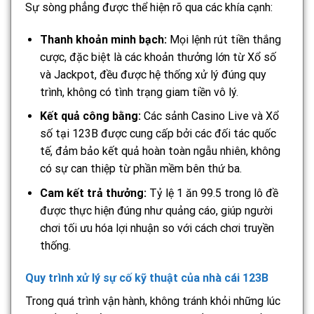
Sự sòng phẳng được thể hiện rõ qua các khía cạnh:
Thanh khoản minh bạch:
Mọi lệnh rút tiền thắng
cược, đặc biệt là các khoản thưởng lớn từ Xổ số
và Jackpot, đều được hệ thống xử lý đúng quy
trình, không có tình trạng giam tiền vô lý.
Kết quả công bằng:
Các sảnh Casino Live và Xổ
số tại 123B được cung cấp bởi các đối tác quốc
tế, đảm bảo kết quả hoàn toàn ngẫu nhiên, không
có sự can thiệp từ phần mềm bên thứ ba.
Cam kết trả thưởng:
Tỷ lệ 1 ăn 99.5 trong lô đề
được thực hiện đúng như quảng cáo, giúp người
chơi tối ưu hóa lợi nhuận so với cách chơi truyền
thống.
Quy trình xử lý sự cố kỹ thuật của nhà cái 123B
Trong quá trình vận hành, không tránh khỏi những lúc