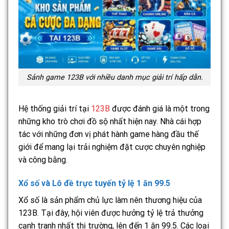
Sảnh game 123B với nhiều danh mục giải trí hấp dẫn.
Hệ thống giải trí tại
123B
được đánh giá là một trong
những kho trò chơi đồ sộ nhất hiện nay. Nhà cái hợp
tác với những đơn vị phát hành game hàng đầu thế
giới để mang lại trải nghiệm đặt cược chuyên nghiệp
và công bằng.
Xổ số và Lô đề trực tuyến tỷ lệ 1 ăn 99.5
Xổ số là sản phẩm chủ lực làm nên thương hiệu của
123B. Tại đây, hội viên được hưởng tỷ lệ trả thưởng
cạnh tranh nhất thị trường, lên đến 1 ăn 99.5. Các loại