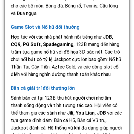
cho các bộ môn: Bóng đá, Bóng rổ, Tennis, Cầu lông
và Đua ngựa.
Game Slot và Nổ hũ đổi thưởng
Hợp tác với các nhà phát hành nổi tiếng như
JDB,
CQ9, PG Soft, Spadegaming
, 123B mang đến hàng
trăm tựa game nổ hũ với đồ họa 3D sắc nét. Các trò
chơi nổi bật có tỷ lệ Jackpot cực lớn bao gồm: Nổ hũ
Thần Tài, Cây Tiền, Aztec Gold, và các dòng slot cổ
điển với hàng nghìn đường thanh toán khác nhau.
Bắn cá giải trí đổi thưởng lớn
Sảnh bắn cá tại 123B thu hút người chơi nhờ âm
thanh sống động và tính tương tác cao. Hội viên có
thể tham gia các sảnh như
Jili, You Lian, JDB
với các
tựa game đình đám: Bắn cá H5, Bắn cá Vũ trụ,
Jackpot đánh cá. Hệ thống vũ khí đa dạng giúp người