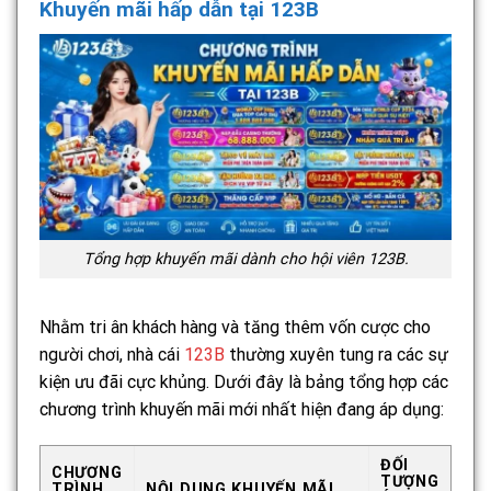
Khuyến mãi hấp dẫn tại 123B
Tổng hợp khuyến mãi dành cho hội viên 123B.
Nhằm tri ân khách hàng và tăng thêm vốn cược cho
người chơi, nhà cái
123B
thường xuyên tung ra các sự
kiện ưu đãi cực khủng. Dưới đây là bảng tổng hợp các
chương trình khuyến mãi mới nhất hiện đang áp dụng:
ĐỐI
CHƯƠNG
TƯỢNG
TRÌNH
NỘI DUNG KHUYẾN MÃI