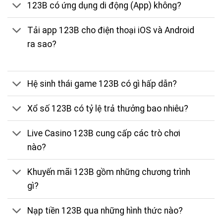
123B có ứng dụng di động (App) không?
Tải app 123B cho điện thoại iOS và Android
ra sao?
Hệ sinh thái game 123B có gì hấp dẫn?
Xổ số 123B có tỷ lệ trả thưởng bao nhiêu?
Live Casino 123B cung cấp các trò chơi
nào?
Khuyến mãi 123B gồm những chương trình
gì?
Nạp tiền 123B qua những hình thức nào?