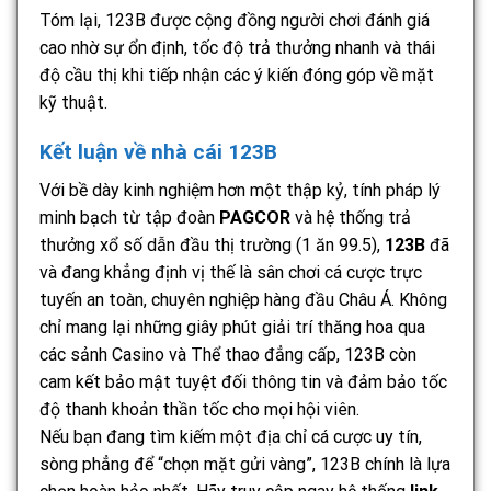
Tóm lại, 123B được cộng đồng người chơi đánh giá
cao nhờ sự ổn định, tốc độ trả thưởng nhanh và thái
độ cầu thị khi tiếp nhận các ý kiến đóng góp về mặt
kỹ thuật.
Kết luận về nhà cái 123B
Với bề dày kinh nghiệm hơn một thập kỷ, tính pháp lý
minh bạch từ tập đoàn
PAGCOR
và hệ thống trả
thưởng xổ số dẫn đầu thị trường (1 ăn 99.5),
123B
đã
và đang khẳng định vị thế là sân chơi cá cược trực
tuyến an toàn, chuyên nghiệp hàng đầu Châu Á. Không
chỉ mang lại những giây phút giải trí thăng hoa qua
các sảnh Casino và Thể thao đẳng cấp, 123B còn
cam kết bảo mật tuyệt đối thông tin và đảm bảo tốc
độ thanh khoản thần tốc cho mọi hội viên.
Nếu bạn đang tìm kiếm một địa chỉ cá cược uy tín,
sòng phẳng để “chọn mặt gửi vàng”, 123B chính là lựa