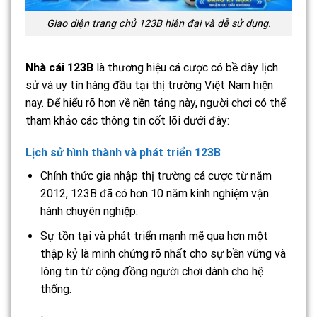
Giao diện trang chủ 123B hiện đại và dễ sử dụng.
Nhà cái 123B
là thương hiệu cá cược có bề dày lịch
sử và uy tín hàng đầu tại thị trường Việt Nam hiện
nay. Để hiểu rõ hơn về nền tảng này, người chơi có thể
tham khảo các thông tin cốt lõi dưới đây:
Lịch sử hình thành và phát triển 123B
Chính thức gia nhập thị trường cá cược từ năm
2012, 123B đã có hơn 10 năm kinh nghiệm vận
hành chuyên nghiệp.
Sự tồn tại và phát triển mạnh mẽ qua hơn một
thập kỷ là minh chứng rõ nhất cho sự bền vững và
lòng tin từ cộng đồng người chơi dành cho hệ
thống.