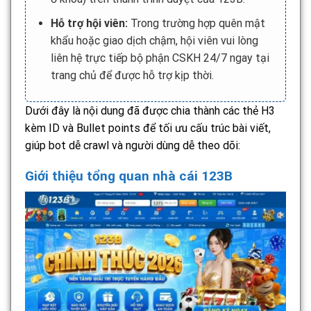
Hỗ trợ hội viên:
Trong trường hợp quên mật
khẩu hoặc giao dịch chậm, hội viên vui lòng
liên hệ trực tiếp bộ phận CSKH 24/7 ngay tại
trang chủ để được hỗ trợ kịp thời.
Dưới đây là nội dung đã được chia thành các thẻ H3
kèm ID và Bullet points để tối ưu cấu trúc bài viết,
giúp bot dễ crawl và người dùng dễ theo dõi:
Giới thiệu tổng quan nhà cái 123B