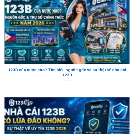
123B của nước nào? Tìm hiểu nguồn gốc và sự thật về nhà cái
123B