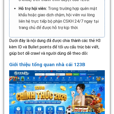
Hỗ trợ hội viên:
Trong trường hợp quên mật
khẩu hoặc giao dịch chậm, hội viên vui lòng
liên hệ trực tiếp bộ phận CSKH 24/7 ngay tại
trang chủ để được hỗ trợ kịp thời.
Dưới đây là nội dung đã được chia thành các thẻ H3
kèm ID và Bullet points để tối ưu cấu trúc bài viết,
giúp bot dễ crawl và người dùng dễ theo dõi:
Giới thiệu tổng quan nhà cái 123B