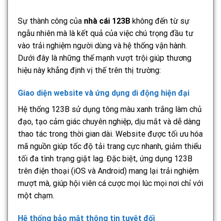
Sự thành công của
nhà cái 123B
không đến từ sự
ngẫu nhiên mà là kết quả của việc chú trọng đầu tư
vào trải nghiệm người dùng và hệ thống vận hành.
Dưới đây là những thế mạnh vượt trội giúp thương
hiệu này khẳng định vị thế trên thị trường:
Giao diện website và ứng dụng di động hiện đại
Hệ thống 123B sử dụng tông màu xanh trắng làm chủ
đạo, tạo cảm giác chuyên nghiệp, dịu mắt và dễ dàng
thao tác trong thời gian dài. Website được tối ưu hóa
mã nguồn giúp tốc độ tải trang cực nhanh, giảm thiểu
tối đa tình trạng giật lag. Đặc biệt, ứng dụng 123B
trên điện thoại (iOS và Android) mang lại trải nghiệm
mượt mà, giúp hội viên cá cược mọi lúc mọi nơi chỉ với
một chạm.
Hệ thống bảo mật thông tin tuyệt đối