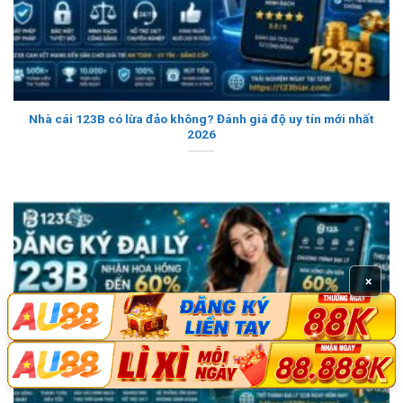
Nhà cái 123B có lừa đảo không? Đánh giá độ uy tín mới nhất
2026
×