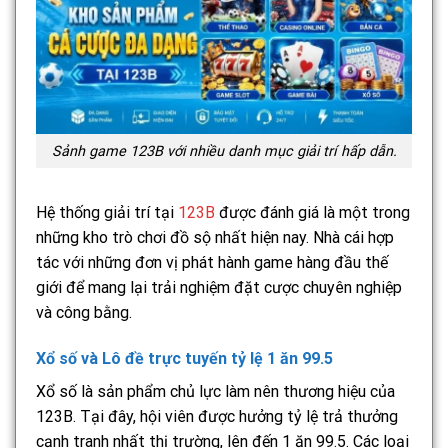
Sảnh game 123B với nhiều danh mục giải trí hấp dẫn.
Hệ thống giải trí tại
123B
được đánh giá là một trong
những kho trò chơi đồ sộ nhất hiện nay. Nhà cái hợp
tác với những đơn vị phát hành game hàng đầu thế
giới để mang lại trải nghiệm đặt cược chuyên nghiệp
và công bằng.
Xổ số và Lô đề trực tuyến tỷ lệ 1 ăn 99.5
Xổ số là sản phẩm chủ lực làm nên thương hiệu của
123B. Tại đây, hội viên được hưởng tỷ lệ trả thưởng
cạnh tranh nhất thị trường, lên đến 1 ăn 99.5. Các loại