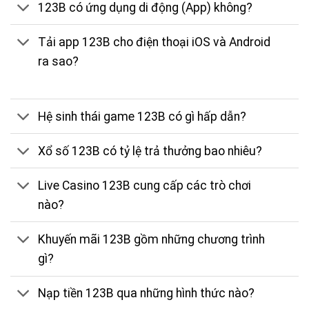
123B có ứng dụng di động (App) không?
Tải app 123B cho điện thoại iOS và Android
ra sao?
Hệ sinh thái game 123B có gì hấp dẫn?
Xổ số 123B có tỷ lệ trả thưởng bao nhiêu?
Live Casino 123B cung cấp các trò chơi
nào?
Khuyến mãi 123B gồm những chương trình
gì?
Nạp tiền 123B qua những hình thức nào?