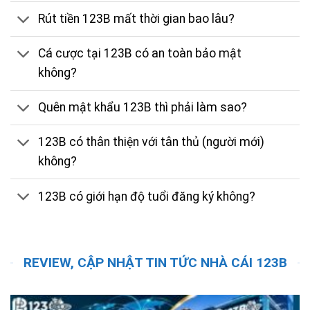
Rút tiền 123B mất thời gian bao lâu?
Cá cược tại 123B có an toàn bảo mật
không?
Quên mật khẩu 123B thì phải làm sao?
123B có thân thiện với tân thủ (người mới)
không?
123B có giới hạn độ tuổi đăng ký không?
REVIEW, CẬP NHẬT TIN TỨC NHÀ CÁI 123B