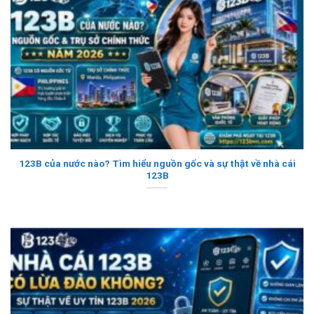
123B của nước nào? Tìm hiểu nguồn gốc và sự thật về nhà cái
123B