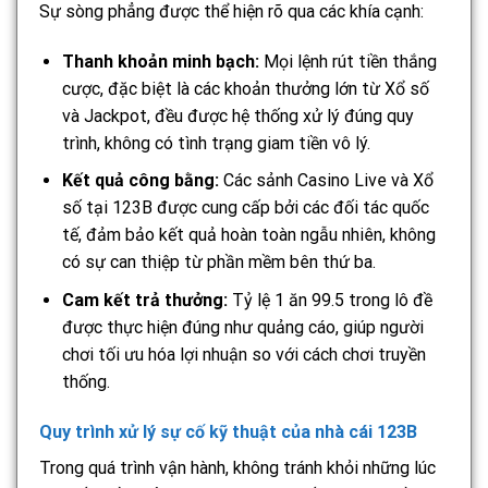
Sự sòng phẳng được thể hiện rõ qua các khía cạnh:
Thanh khoản minh bạch:
Mọi lệnh rút tiền thắng
cược, đặc biệt là các khoản thưởng lớn từ Xổ số
và Jackpot, đều được hệ thống xử lý đúng quy
trình, không có tình trạng giam tiền vô lý.
Kết quả công bằng:
Các sảnh Casino Live và Xổ
số tại 123B được cung cấp bởi các đối tác quốc
tế, đảm bảo kết quả hoàn toàn ngẫu nhiên, không
có sự can thiệp từ phần mềm bên thứ ba.
Cam kết trả thưởng:
Tỷ lệ 1 ăn 99.5 trong lô đề
được thực hiện đúng như quảng cáo, giúp người
chơi tối ưu hóa lợi nhuận so với cách chơi truyền
thống.
Quy trình xử lý sự cố kỹ thuật của nhà cái 123B
Trong quá trình vận hành, không tránh khỏi những lúc