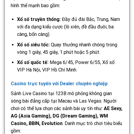
hình thế mạnh bao gồm:
Xổ số truyền thống:
Đầy đủ đài Bắc, Trung, Nam
với đa dạng kiểu cược (lô xiên, đề đầu đuôi, ba
càng, bốn càng).
Xổ số siêu tốc:
Quay thưởng nhanh chóng trong
vòng 1 giây, 45 giây, 1 phút hoặc 5 phút.
Xổ số quốc tế:
Mega 6/45, Power 6/55, Xổ số
VIP Hà Nội, VIP Hồ Chí Minh.
Casino trực tuyến với Dealer chuyên nghiệp
Sảnh Live Casino tại 123B mô phỏng không gian
sòng bài đẳng cấp tại Macau và Las Vegas. Người
chơi có thể lựa chọn các sảnh bài uy tín như:
AE Sexy,
AG (Asia Gaming), DG (Dream Gaming), WM
Casino, BBIN, Evolution
. Danh mục trò chơi tiêu biểu
gồm: