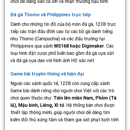
chơi dễ dàng săn cá lớn và nhận thưởng hậu hĩnh.
Đá gà Thomo và Philippines trực tiếp
Dành cho những tín đồ của bộ môn đá gà, 123B trực
tiếp các trận đấu đỉnh cao từ các bồ gà danh tiếng
như Thomo (Campuchia) và các đấu trường tại
Philippines qua sảnh
WS168 hoặc Digimaker
. Các
loại hình đặt cược phổ biến bao gồm đá gà cựa sắt
và đá gà cựa dao với hình ảnh HD sắc nét.
Game bài truyền thống và hiện đại
Ngoài các sảnh quốc tế, 123B còn cung cấp sảnh
Game bài dành riêng cho người chơi Việt với các trò
chơi quen thuộc như:
Tiến lên miền Nam, Phỏm (Tá
lả), Mậu binh, Liêng, Xì tố
. Hệ thống bàn chơi được
thiết lập thông minh, giúp người chơi dễ dàng tìm
kiếm đối thủ xứng tầm và tham gia sát phạt kịch tính.