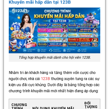
Khuyến mãi hấp dẫn tại 123B
Tổng hợp khuyến mãi dành cho hội viên 123B.
Nhằm tri ân khách hàng và tăng thêm vốn cược cho
người chơi, nhà cái
123B
thường xuyên tung ra các sự
kiện ưu đãi cực khủng. Dưới đây là bảng tổng hợp các
chương trình khuyến mãi mới nhất hiện đang áp dụng:
ĐỐI
CHƯƠNG
TƯỢNG
TRÌNH
NỘI DUNG KHUYẾN MÃI