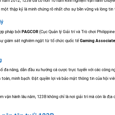
từ năm 2012, 123B đã có hơn 10 năm kinh nghiệm vận hành chuyê
 một thập kỷ là minh chứng rõ nhất cho sự bền vững và lòng tin
lý
hợp pháp bởi
PAGCOR
(Cục Quản lý Giải trí và Trò chơi Philippine
sự giám sát nghiêm ngặt từ tổ chức quốc tế
Gaming Associat
g
 số đa năng, dẫn đầu xu hướng cá cược trực tuyến với các công ng
 toàn, minh bạch. Đặt quyền lợi và bảo mật thông tin của hội vi
m vận hành lâu năm, 123B không chỉ là nơi giải trí mà còn là địa 