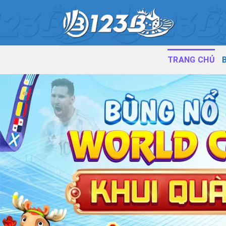
Skip
to
content
TRANG CHỦ