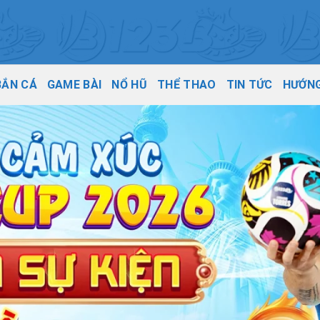
BẮN CÁ
GAME BÀI
NỔ HŨ
THỂ THAO
TIN TỨC
HƯỚN