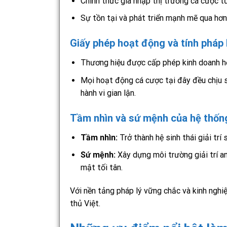
Chính thức gia nhập thị trường cá cược 
Sự tồn tại và phát triển mạnh mẽ qua hơn
Giấy phép hoạt động và tính pháp 
Thương hiệu được cấp phép kinh doanh 
Mọi hoạt động cá cược tại đây đều chịu 
hành vi gian lận.
Tầm nhìn và sứ mệnh của hệ thốn
Tầm nhìn:
Trở thành hệ sinh thái giải trí
Sứ mệnh:
Xây dựng môi trường giải trí an
mật tối tân.
Với nền tảng pháp lý vững chắc và kinh nghiệ
thủ Việt.