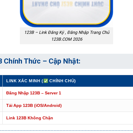
123B – Link Đăng Ký , Đăng Nhập Trang Chủ
123B.COM 2026
 Chính Thức – Cập Nhật:
LINK XÁC MINH (
CHÍNH CHỦ)
Đăng Nhập 123B – Server 1
Tải App 123B (iOS/Android)
Link 123B Không Chặn