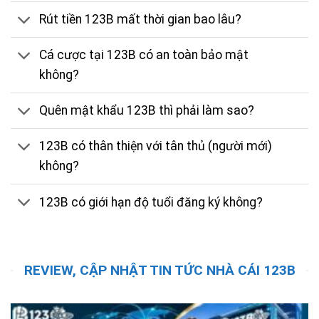
Rút tiền 123B mất thời gian bao lâu?
Cá cược tại 123B có an toàn bảo mật
không?
Quên mật khẩu 123B thì phải làm sao?
123B có thân thiện với tân thủ (người mới)
không?
123B có giới hạn độ tuổi đăng ký không?
REVIEW, CẬP NHẬT TIN TỨC NHÀ CÁI 123B