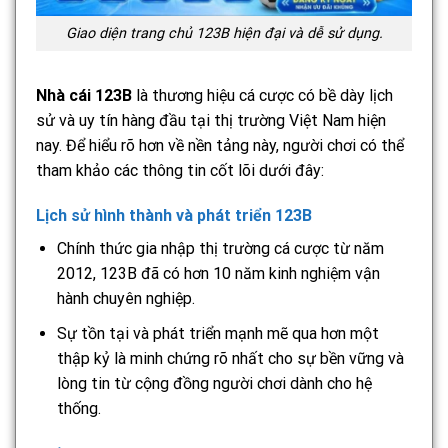
Giao diện trang chủ 123B hiện đại và dễ sử dụng.
Nhà cái 123B
là thương hiệu cá cược có bề dày lịch
sử và uy tín hàng đầu tại thị trường Việt Nam hiện
nay. Để hiểu rõ hơn về nền tảng này, người chơi có thể
tham khảo các thông tin cốt lõi dưới đây:
Lịch sử hình thành và phát triển 123B
Chính thức gia nhập thị trường cá cược từ năm
2012, 123B đã có hơn 10 năm kinh nghiệm vận
hành chuyên nghiệp.
Sự tồn tại và phát triển mạnh mẽ qua hơn một
thập kỷ là minh chứng rõ nhất cho sự bền vững và
lòng tin từ cộng đồng người chơi dành cho hệ
thống.