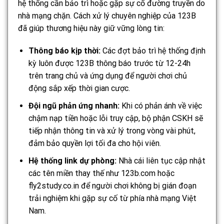
hệ thống cần bảo trì hoặc gặp sự cố đường truyền do
nhà mạng chặn. Cách xử lý chuyên nghiệp của 123B
đã giúp thương hiệu này giữ vững lòng tin:
Thông báo kịp thời:
Các đợt bảo trì hệ thống định
kỳ luôn được 123B thông báo trước từ 12-24h
trên trang chủ và ứng dụng để người chơi chủ
động sắp xếp thời gian cược.
Đội ngũ phản ứng nhanh:
Khi có phản ánh về việc
chậm nạp tiền hoặc lỗi truy cập, bộ phận CSKH sẽ
tiếp nhận thông tin và xử lý trong vòng vài phút,
đảm bảo quyền lợi tối đa cho hội viên.
Hệ thống link dự phòng:
Nhà cái liên tục cập nhật
các tên miền thay thế như 123b.com hoặc
fly2study.co.in để người chơi không bị gián đoạn
trải nghiệm khi gặp sự cố từ phía nhà mạng Việt
Nam.