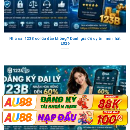
Nhà cái 123B có lừa đảo không? Đánh giá độ uy tín mới nhất
2026
×