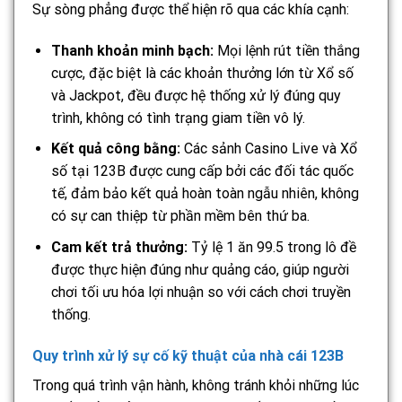
Sự sòng phẳng được thể hiện rõ qua các khía cạnh:
Thanh khoản minh bạch:
Mọi lệnh rút tiền thắng
cược, đặc biệt là các khoản thưởng lớn từ Xổ số
và Jackpot, đều được hệ thống xử lý đúng quy
trình, không có tình trạng giam tiền vô lý.
Kết quả công bằng:
Các sảnh Casino Live và Xổ
số tại 123B được cung cấp bởi các đối tác quốc
tế, đảm bảo kết quả hoàn toàn ngẫu nhiên, không
có sự can thiệp từ phần mềm bên thứ ba.
Cam kết trả thưởng:
Tỷ lệ 1 ăn 99.5 trong lô đề
được thực hiện đúng như quảng cáo, giúp người
chơi tối ưu hóa lợi nhuận so với cách chơi truyền
thống.
Quy trình xử lý sự cố kỹ thuật của nhà cái 123B
Trong quá trình vận hành, không tránh khỏi những lúc