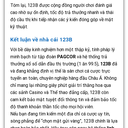
Tóm lại, 123B được cộng đồng người chơi đánh giá
cao nhờ sự ổn định, tốc độ trả thưởng nhanh và thái
độ cầu thị khi tiếp nhận các ý kiến đóng góp về mặt
kỹ thuật.
Kết luận về nhà cái 123B
Với bề dày kinh nghiệm hơn một thập kỷ, tính pháp lý
minh bạch từ tập đoàn
PAGCOR
và hệ thống trả
thưởng xổ số dẫn đầu thị trường (1 ăn 99.5),
123B
đã
và đang khẳng định vị thế là sân chơi cá cược trực
tuyến an toàn, chuyên nghiệp hàng đầu Châu Á. Không
chỉ mang lại những giây phút giải trí thăng hoa qua
các sảnh Casino và Thể thao đẳng cấp, 123B còn
cam kết bảo mật tuyệt đối thông tin và đảm bảo tốc
độ thanh khoản thần tốc cho mọi hội viên.
Nếu bạn đang tìm kiếm một địa chỉ cá cược uy tín,
sòng phẳng để “chọn mặt gửi vàng”, 123B chính là lựa