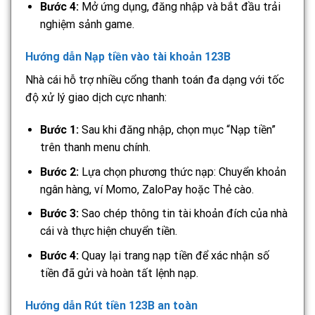
Bước 4:
Mở ứng dụng, đăng nhập và bắt đầu trải
nghiệm sảnh game.
Hướng dẫn Nạp tiền vào tài khoản 123B
Nhà cái hỗ trợ nhiều cổng thanh toán đa dạng với tốc
độ xử lý giao dịch cực nhanh:
Bước 1:
Sau khi đăng nhập, chọn mục “Nạp tiền”
trên thanh menu chính.
Bước 2:
Lựa chọn phương thức nạp: Chuyển khoản
ngân hàng, ví Momo, ZaloPay hoặc Thẻ cào.
Bước 3:
Sao chép thông tin tài khoản đích của nhà
cái và thực hiện chuyển tiền.
Bước 4:
Quay lại trang nạp tiền để xác nhận số
tiền đã gửi và hoàn tất lệnh nạp.
Hướng dẫn Rút tiền 123B an toàn