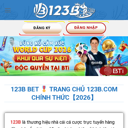
Skip
to
content
ĐĂNG NHẬP
ĐĂNG KÝ
123B BET
TRANG CHỦ 123B.COM
CHÍNH THỨC【2026】
123B
là thương hiệu nhà cái cá cược trực tuyến hàng