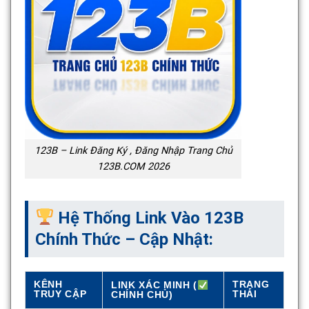
123B – Link Đăng Ký , Đăng Nhập Trang Chủ
123B.COM 2026
Hệ Thống Link Vào 123B
Chính Thức – Cập Nhật:
KÊNH
TRẠNG
LINK XÁC MINH (
TRUY CẬP
THÁI
CHÍNH CHỦ)