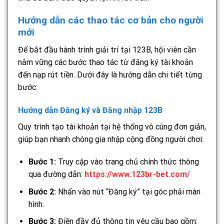
Hướng dẫn các thao tác cơ bản cho người
mới
Để bắt đầu hành trình giải trí tại 123B, hội viên cần
nắm vững các bước thao tác từ đăng ký tài khoản
đến nạp rút tiền. Dưới đây là hướng dẫn chi tiết từng
bước:
Hướng dẫn Đăng ký và Đăng nhập 123B
Quy trình tạo tài khoản tại hệ thống vô cùng đơn giản,
giúp bạn nhanh chóng gia nhập cộng đồng người chơi:
Bước 1:
Truy cập vào trang chủ chính thức thông
qua đường dẫn:
https://www.123br-bet.com/
Bước 2:
Nhấn vào nút “Đăng ký” tại góc phải màn
hình.
Bước 3:
Điền đầy đủ thông tin yêu cầu bao gồm: