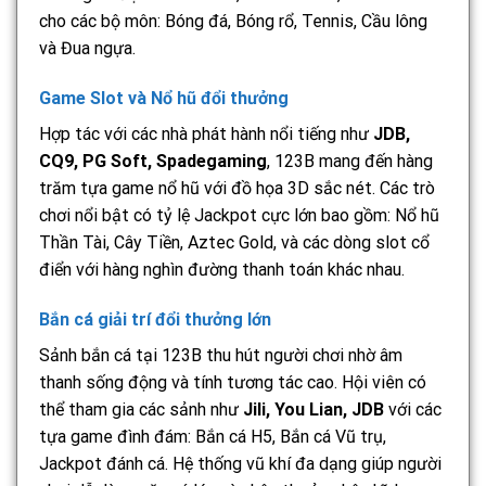
cho các bộ môn: Bóng đá, Bóng rổ, Tennis, Cầu lông
và Đua ngựa.
Game Slot và Nổ hũ đổi thưởng
Hợp tác với các nhà phát hành nổi tiếng như
JDB,
CQ9, PG Soft, Spadegaming
, 123B mang đến hàng
trăm tựa game nổ hũ với đồ họa 3D sắc nét. Các trò
chơi nổi bật có tỷ lệ Jackpot cực lớn bao gồm: Nổ hũ
Thần Tài, Cây Tiền, Aztec Gold, và các dòng slot cổ
điển với hàng nghìn đường thanh toán khác nhau.
Bắn cá giải trí đổi thưởng lớn
Sảnh bắn cá tại 123B thu hút người chơi nhờ âm
thanh sống động và tính tương tác cao. Hội viên có
thể tham gia các sảnh như
Jili, You Lian, JDB
với các
tựa game đình đám: Bắn cá H5, Bắn cá Vũ trụ,
Jackpot đánh cá. Hệ thống vũ khí đa dạng giúp người