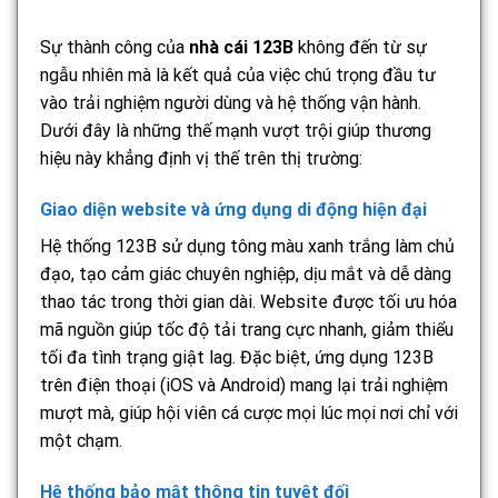
Sự thành công của
nhà cái 123B
không đến từ sự
ngẫu nhiên mà là kết quả của việc chú trọng đầu tư
vào trải nghiệm người dùng và hệ thống vận hành.
Dưới đây là những thế mạnh vượt trội giúp thương
hiệu này khẳng định vị thế trên thị trường:
Giao diện website và ứng dụng di động hiện đại
Hệ thống 123B sử dụng tông màu xanh trắng làm chủ
đạo, tạo cảm giác chuyên nghiệp, dịu mắt và dễ dàng
thao tác trong thời gian dài. Website được tối ưu hóa
mã nguồn giúp tốc độ tải trang cực nhanh, giảm thiểu
tối đa tình trạng giật lag. Đặc biệt, ứng dụng 123B
trên điện thoại (iOS và Android) mang lại trải nghiệm
mượt mà, giúp hội viên cá cược mọi lúc mọi nơi chỉ với
một chạm.
Hệ thống bảo mật thông tin tuyệt đối