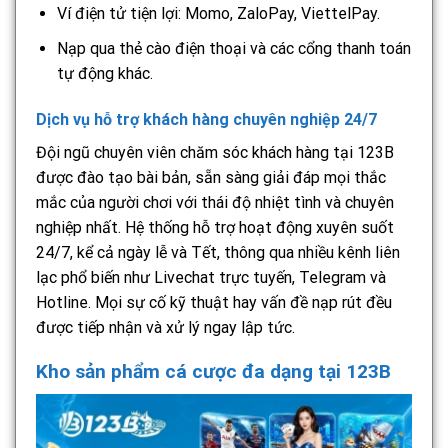
Ví điện tử tiện lợi: Momo, ZaloPay, ViettelPay.
Nạp qua thẻ cào điện thoại và các cổng thanh toán
tự động khác.
Dịch vụ hỗ trợ khách hàng chuyên nghiệp 24/7
Đội ngũ chuyên viên chăm sóc khách hàng tại 123B
được đào tạo bài bản, sẵn sàng giải đáp mọi thắc
mắc của người chơi với thái độ nhiệt tình và chuyên
nghiệp nhất. Hệ thống hỗ trợ hoạt động xuyên suốt
24/7, kể cả ngày lễ và Tết, thông qua nhiều kênh liên
lạc phổ biến như Livechat trực tuyến, Telegram và
Hotline. Mọi sự cố kỹ thuật hay vấn đề nạp rút đều
được tiếp nhận và xử lý ngay lập tức.
Kho sản phẩm cá cược đa dạng tại 123B