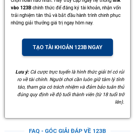
chọn hoàn hảo nhất. Hãy truy cập ngay hệ thống
link
vào 123B
chính thức để đăng ký tài khoản, nhận vốn
trải nghiệm tân thủ và bắt đầu hành trình chinh phục
những giải thưởng giá trị ngay hôm nay.
TẠO TÀI KHOẢN 123B NGAY
Lưu ý:
Cá cược trực tuyến là hình thức giải trí có rủi
ro về tài chính. Người chơi cần luôn giữ tâm lý tỉnh
táo, tham gia có trách nhiệm và đảm bảo tuân thủ
đúng quy định về độ tuổi thành viên (từ 18 tuổi trở
lên).
FAQ - GÓC GIẢI ĐÁP VỀ 123B