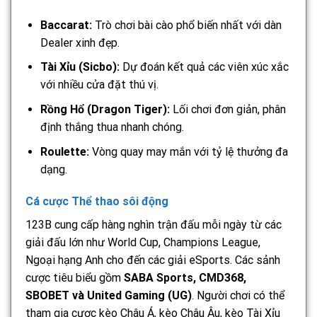
Baccarat:
Trò chơi bài cào phổ biến nhất với dàn
Dealer xinh đẹp.
Tài Xỉu (Sicbo):
Dự đoán kết quả các viên xúc xắc
với nhiều cửa đặt thú vị.
Rồng Hổ (Dragon Tiger):
Lối chơi đơn giản, phân
định thắng thua nhanh chóng.
Roulette:
Vòng quay may mắn với tỷ lệ thưởng đa
dạng.
Cá cược Thể thao sôi động
123B cung cấp hàng nghìn trận đấu mỗi ngày từ các
giải đấu lớn như World Cup, Champions League,
Ngoại hạng Anh cho đến các giải eSports. Các sảnh
cược tiêu biểu gồm
SABA Sports, CMD368,
SBOBET và United Gaming (UG)
. Người chơi có thể
tham gia cược kèo Châu Á, kèo Châu Âu, kèo Tài Xỉu