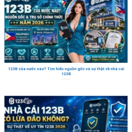
123B của nước nào? Tìm hiểu nguồn gốc và sự thật về nhà cái
123B