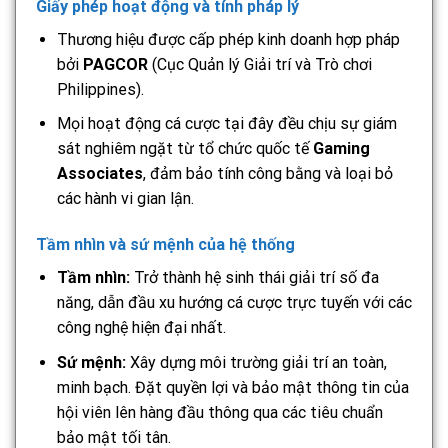
Giấy phép hoạt động và tính pháp lý
Thương hiệu được cấp phép kinh doanh hợp pháp
bởi
PAGCOR
(Cục Quản lý Giải trí và Trò chơi
Philippines).
Mọi hoạt động cá cược tại đây đều chịu sự giám
sát nghiêm ngặt từ tổ chức quốc tế
Gaming
Associates
, đảm bảo tính công bằng và loại bỏ
các hành vi gian lận.
Tầm nhìn và sứ mệnh của hệ thống
Tầm nhìn:
Trở thành hệ sinh thái giải trí số đa
năng, dẫn đầu xu hướng cá cược trực tuyến với các
công nghệ hiện đại nhất.
Sứ mệnh:
Xây dựng môi trường giải trí an toàn,
minh bạch. Đặt quyền lợi và bảo mật thông tin của
hội viên lên hàng đầu thông qua các tiêu chuẩn
bảo mật tối tân.