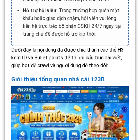
Hỗ trợ hội viên:
Trong trường hợp quên mật
khẩu hoặc giao dịch chậm, hội viên vui lòng
liên hệ trực tiếp bộ phận CSKH 24/7 ngay tại
trang chủ để được hỗ trợ kịp thời.
Dưới đây là nội dung đã được chia thành các thẻ H3
kèm ID và Bullet points để tối ưu cấu trúc bài viết,
giúp bot dễ crawl và người dùng dễ theo dõi:
Giới thiệu tổng quan nhà cái 123B