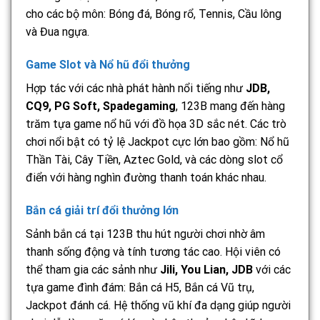
cho các bộ môn: Bóng đá, Bóng rổ, Tennis, Cầu lông
và Đua ngựa.
Game Slot và Nổ hũ đổi thưởng
Hợp tác với các nhà phát hành nổi tiếng như
JDB,
CQ9, PG Soft, Spadegaming
, 123B mang đến hàng
trăm tựa game nổ hũ với đồ họa 3D sắc nét. Các trò
chơi nổi bật có tỷ lệ Jackpot cực lớn bao gồm: Nổ hũ
Thần Tài, Cây Tiền, Aztec Gold, và các dòng slot cổ
điển với hàng nghìn đường thanh toán khác nhau.
Bắn cá giải trí đổi thưởng lớn
Sảnh bắn cá tại 123B thu hút người chơi nhờ âm
thanh sống động và tính tương tác cao. Hội viên có
thể tham gia các sảnh như
Jili, You Lian, JDB
với các
tựa game đình đám: Bắn cá H5, Bắn cá Vũ trụ,
Jackpot đánh cá. Hệ thống vũ khí đa dạng giúp người