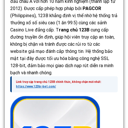
đầu châu Á với hơn 10 năm kinh nghiệm (thành lập từ
2012). Được cấp phép hợp pháp bởi
PAGCOR
(Philippines), 123B khẳng định vị thế nhờ hệ thống trả
thưởng xổ số siêu cao (1 ăn 99.5) cùng các sảnh
Casino Live đẳng cấp. T
rang chủ 123B
cung cấp
đường truyền ổn định, giúp hội viên truy cập an toàn,
không bị chặn và tránh được các rủi ro từ các
website giả mạo đánh cắp thông tin. Hệ thống bảo
mật tại đây được tối ưu hóa bằng công nghệ SSL
128-bit, đảm bảo mọi giao dịch nạp rút diễn ra minh
bạch và nhanh chóng.
Link truy cập trang chủ 123B chính thức, không chặn mới nhất:
https://www.123br-bet.com/