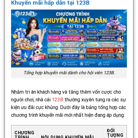
Khuyến mãi hấp dẫn tại 123B
Tổng hợp khuyến mãi dành cho hội viên 123B.
Nhằm tri ân khách hàng và tăng thêm vốn cược cho
người chơi, nhà cái
123B
thường xuyên tung ra các sự
kiện ưu đãi cực khủng. Dưới đây là bảng tổng hợp các
chương trình khuyến mãi mới nhất hiện đang áp dụng:
ĐỐI
CHƯƠNG
TƯỢNG
TRÌNH
NỘI DUNG KHUYẾN MÃI