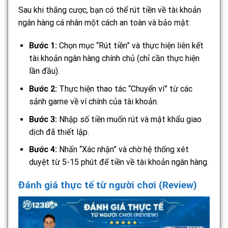
Sau khi thắng cược, bạn có thể rút tiền về tài khoản
ngân hàng cá nhân một cách an toàn và bảo mật:
Bước 1:
Chọn mục “Rút tiền” và thực hiện liên kết
tài khoản ngân hàng chính chủ (chỉ cần thực hiện
lần đầu).
Bước 2:
Thực hiện thao tác “Chuyển ví” từ các
sảnh game về ví chính của tài khoản.
Bước 3:
Nhập số tiền muốn rút và mật khẩu giao
dịch đã thiết lập.
Bước 4:
Nhấn “Xác nhận” và chờ hệ thống xét
duyệt từ 5-15 phút để tiền về tài khoản ngân hàng.
Đánh giá thực tế từ người chơi (Review)